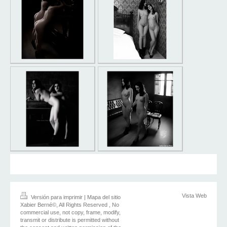
Vista Web
Versión para imprimir
|
Mapa del sitio
Xabier Berné©, All Rights Reserved , No
commercial use, not copy, frame, modify,
transmit or distribute is permitted without