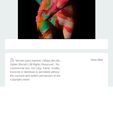
Vista Web
Versión para imprimir
|
Mapa del sitio
Xabier Berné©, All Rights Reserved , No
commercial use, not copy, frame, modify,
transmit or distribute is permitted without
the consent and written permission of the
copyright owner.